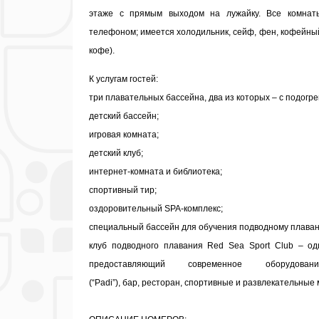
этаже с прямым выходом на лужайку. Все комнат
телефоном; имеется холодильник, сейф, фен, кофейный
кофе).
К услугам гостей:
три плавательных бассейна, два из которых – с подогре
детский бассейн;
игровая комната;
детский клуб;
интернет-комната и библиотека;
спортивный тир;
оздоровительный SPA-комплекс;
специальный бассейн для обучения подводному плава
клуб подводного плавания Red Sea Sport Club – о
предоставляющий современное оборудо
(“Padi”), бар, ресторан, спортивные и развлекательны