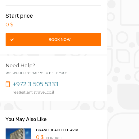
Start price
0 $
BOOK NOW
Need Help?
WE WOULD BE HAPPY TO HELP YOU!
+972 3 505 5333
res@atlantistravel.co.il
You May Also Like
GRAND BEACH TEL AVIV
0 $
PER/HOTEL