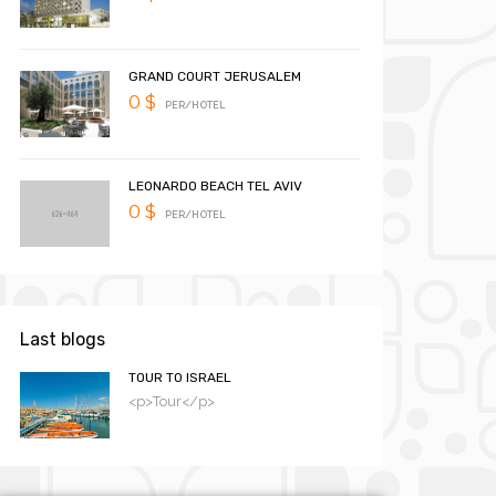
GRAND COURT JERUSALEM
0 $
PER/HOTEL
LEONARDO BEACH TEL AVIV
0 $
PER/HOTEL
Last blogs
TOUR TO ISRAEL
<p>Tour</p>