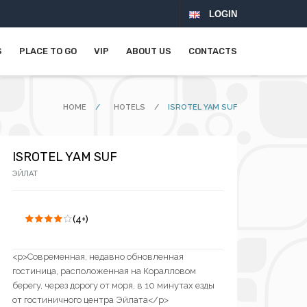
LOGIN
S
PLACE TO GO
VIP
ABOUT US
CONTACTS
HOME
/
HOTELS
/
ISROTEL YAM SUF
ISROTEL YAM SUF
ЭЙЛАТ
(4+)
<p>Cовременная, недавно обновленная
гостиница, расположенная на Коралловом
берегу, через дорогу от моря, в 10 минутах езды
от гостиничного центра Эйлата</p>