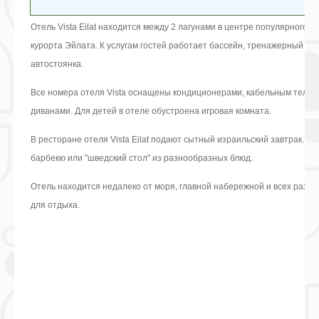
Отель Vista Eilat находится между 2 лагунами в центре популярного т
курорта Эйлата. К услугам гостей работает бассейн, тренажерный за
автостоянка.
Все номера отеля Vista оснащены кондиционерами, кабельным телев
диванами. Для детей в отеле обустроена игровая комната.
В ресторане отеля Vista Eilat подают сытный израильский завтрак. Н
барбекю или "шведский стол" из разнообразных блюд.
Отель находится недалеко от моря, главной набережной и всех развл
для отдыха.