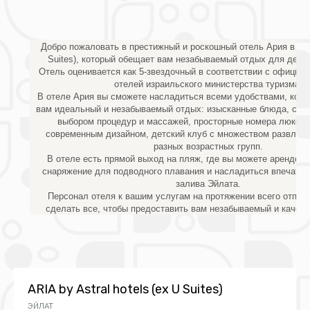
Добро пожаловать в престижный и роскошный отель Ария в Эй
Suites), который обещает вам незабываемый отдых для детей
Отель оценивается как 5-звездочный в соответствии с официа
отелей израильского министерства туризма.
В отеле Ария вы сможете насладиться всеми удобствами, кото
вам идеальный и незабываемый отдых: изысканные блюда, спа-
выбором процедур и массажей, просторные номера люкс,
современным дизайном, детский клуб с множеством развлече
разных возрастных групп.
В отеле есть прямой выход на пляж, где вы можете арендова
снаряжение для подводного плавания и насладиться впечатл
залива Эйлата.
Персонал отеля к вашим услугам на протяжении всего отпуск
сделать все, чтобы предоставить вам незабываемый и качес
ARIA by Astral hotels (ex U Suites)
ЭЙЛАТ