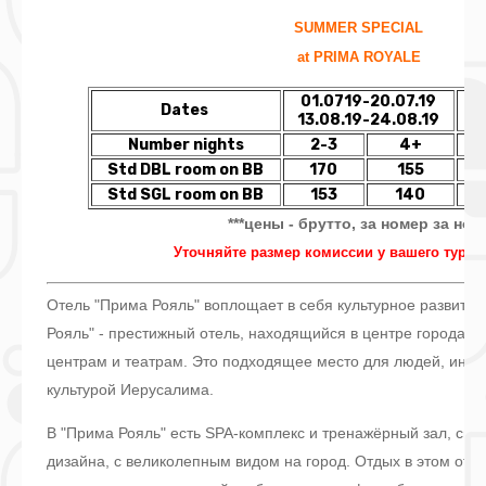
SUMMER SPECIAL
at PRIMA ROYALE
01.0719-20.07.19
2
Dates
13.08.19-24.08.19
2
Number nights
2-3
4+
Std DBL room on BB
170
155
Std SGL room on BB
153
140
***цены - брутто, за номер за ноч
Уточняйте размер комиссии у вашего туроп
Отель "Прима Рояль" воплощает в себя культурное развити
Рояль" - престижный отель, находящийся в центре города, б
центрам и театрам. Это подходящее место для людей, инт
культурой Иерусалима.
В "Прима Рояль" есть SPA-комплекс и тренажёрный зал, сина
дизайна, с великолепным видом на город. Отдых в этом оте