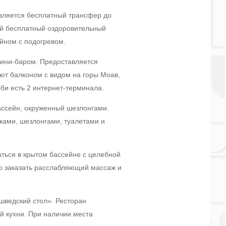
авляется бесплатный трансфер до
ой бесплатный оздоровительный
йном с подогревом.
ини-баром. Предоставляется
ют балконом с видом на горы Моав,
би есть 2 интернет-терминала.
ассейн, окруженный шезлонгами.
иками, шезлонгами, туалетами и
аться в крытом бассейне с целебной
но заказать расслабляющий массаж и
шведский стол». Ресторан
й кухни. При наличии места