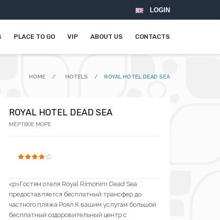
LOGIN
S
PLACE TO GO
VIP
ABOUT US
CONTACTS
HOME
/
HOTELS
/
ROYAL HOTEL DEAD SEA
ROYAL HOTEL DEAD SEA
МЁРТВОЕ МОРЕ
<p>Гостям отеля Royal Rimonim Dead Sea
предоставляется бесплатный трансфер до
частного пляжа Роял.К вашим услугам большой
бесплатный оздоровительный центр с