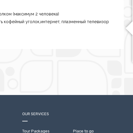
лком (максимум 2 человека)
ть кофейный уголок,интернет, плазменный телевизор
OUR SERVICES
Tour Packages
Place to go