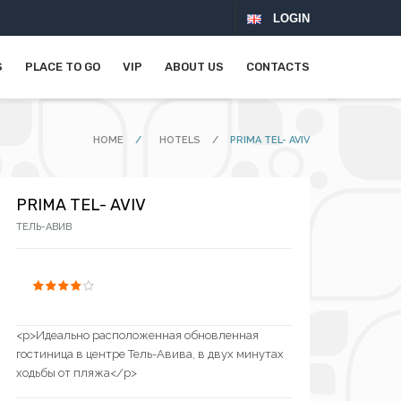
LOGIN
S
PLACE TO GO
VIP
ABOUT US
CONTACTS
HOME
/
HOTELS
/
PRIMA TEL- AVIV
PRIMA TEL- AVIV
ТЕЛЬ-АВИВ
<p>Идеально расположенная обновленная
гостиница в центре Тель-Авива, в двух минутах
ходьбы от пляжа</p>