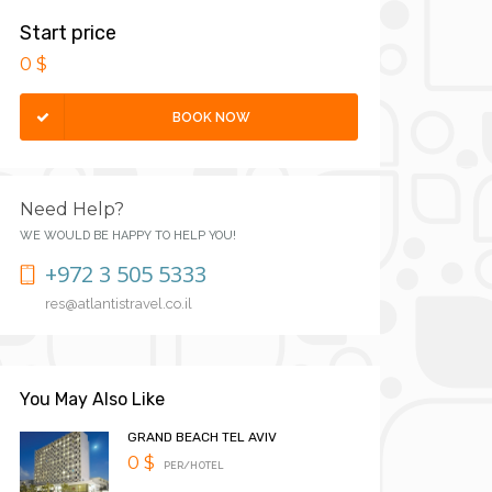
Start price
0 $
BOOK NOW
Need Help?
WE WOULD BE HAPPY TO HELP YOU!
+972 3 505 5333
res@atlantistravel.co.il
You May Also Like
GRAND BEACH TEL AVIV
0 $
PER/HOTEL