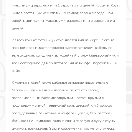
(максимум 4 взрослых или 2 взрослых и 3 детей), 31 свиты Royal
Suites, состоящих из 2 спальных комнат, салона с обеденной
зоной, мини-кухни (максимум 5 взрослых или 2 взрослых и 4
детей).
Из всех комнат гостиницы открывается вид на море. Также во
всех номерах имеется телефон с автоответчиком, кабельное
телевидение, холодильник, кофейный уголок (электрочайник и
всё необходимое для приготовления чая/кофе), персональный
сейф.
К услугам гостей также работают открытые плавательные
бассейны, один из них – детский (работают в сезон),
дополнительный бассейн: открытый - летом, крытый с
подогревом – зимой, теннисный корт, детский клуб, хорошо
оборудованные банкетные и конференц-залы, бар, ресторан,
большой SPA-комплекс, включающий паровую и сухую сауны,
джакузи, тренажерный зал и современная косметологическая