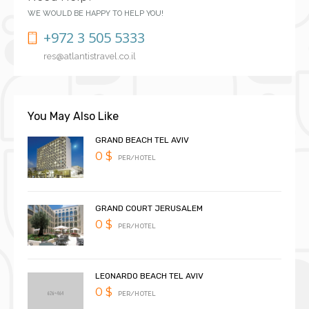
WE WOULD BE HAPPY TO HELP YOU!
+972 3 505 5333
res@atlantistravel.co.il
You May Also Like
GRAND BEACH TEL AVIV
0 $
PER/HOTEL
GRAND COURT JERUSALEM
0 $
PER/HOTEL
LEONARDO BEACH TEL AVIV
0 $
PER/HOTEL