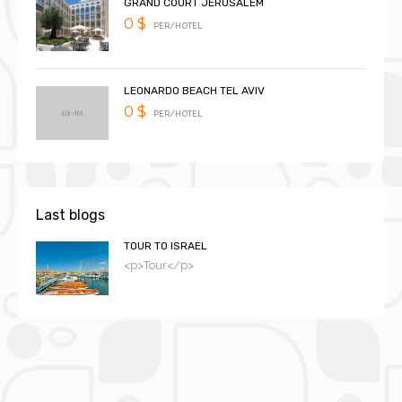
GRAND COURT JERUSALEM
0 $
PER/HOTEL
LEONARDO BEACH TEL AVIV
0 $
PER/HOTEL
Last blogs
TOUR TO ISRAEL
<p>Tour</p>