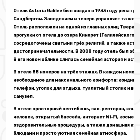
Отель Astoria Galilee был создан в 1933 году репатр
Сандбергом. Заведением и теперь управляет та же се
Отель расположен на одной из главных улиц Тверии,
прогулки от отеля до озера Кинерет (Галилейского мо
сосредоточены святыни трёх религий, а также исто
достопримечательности. В 2008 году отель был обн
В его новом облике слилась семейная история и исто
В отеле 88 номеров на трёх этажах. В каждом номере
необходимое для максимального комфорта: кондицио
телефон, уголок для отдыха, туалетный столик и в
санузел.
В отеле просторный вестибюль, зал-ресторан, конф
человек, открытый бассейн, интернет Wi-Fi, космети
оздоровительные процедуры, а также домашняя кух
блюдами и просто уютная семейная атмосфера.