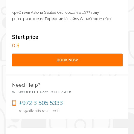
<p>Отель Astoria Galilee был создан в 1933 году
репатриантом из Германии Ишайяу Сандбергом</p>
Start price
0 $
BOOK NOW
Need Help?
WE WOULD BE HAPPY TO HELP YOU!
+972 3 505 5333
res@atlantistravel.co.il