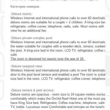
Категории номеров:
-Deluxe rooms:
Wireless Internet and international phone calls to over 60 destination
deluxe rooms are suitable for a couple + 2 children. A king-size bed 
refrigerator, coffee corner, telephone, radio, safe. Most rooms with ba
view for an additional fee.
-Deluxe private complex pool:
Wireless Internet and international phone calls to over 60 destinatio
the water suitable for couples with a wooden deck, terrace, sunbeds a
the pool. A king-size bed in the room, LCD TV, refrigerator, coffee mak
safe.
The room is designed for guests over the age of 18.
-Deluxe sea/pool view:
Wireless Internet and international phone calls to over 60 destination
door to the pool level terrace and enabled a pool The room is suitable f
size bed in the room, LCD TV, refrigerator, coffee corner, telephone, r
-Deluxe terrace & pool access:
Deluxe rooms are spacious - room size is 24 square meters excludin
comfortably which make the Orchid Reef Hotel one of the most popul
have King Size bed, Refrigerator, Coffee machine, telephone, safe dep
TV, kettle. Luxurious room Comfortable and intimate on the hotel's first