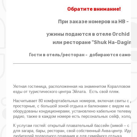
Обратите внимание!
При заказе номеров на HB -
ужины
подаются в отеле Orchid Ei
или ресторане
"Shuk Ha-
Dagim"
Гости в отель/ресторан - добираются самост
Уютная гостиница, расположенная на знаменитом Коралловом бер
езды от туристического центра Эйлата.
Есть свой пляж.
Насчитывает 80 комфортабельных номеров, включая свиты с джа
просторные, с большой зоной отдыха и балконами с видом на мо
оборудованы кондиционерами, установлено кабельное телевиден
радио, также в каждом номере есть персональных сейф, холодил
К услугам гостей: открытый плавательный бассейн (зимой – с по
для загара, бары, ресторан, свой собственный Аква-центр. Идеа
любителей подводного плавания и для семейного отдыха.