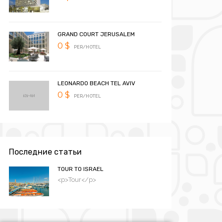
GRAND COURT JERUSALEM
0 $
PER/HOTEL
LEONARDO BEACH TEL AVIV
0 $
PER/HOTEL
Последние статьи
TOUR TO ISRAEL
<p>Tour</p>